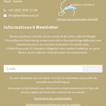
Vaud
-
Suisse
+41 (0)21 804 12 00
info@lepetitmanoir.ch
Cliquez sur la carte pour agrandir
Informations & Newsletter
Située à quelques minutes du lac Léman et du centre-ville de Morges,
l’Hostellerie le Petit Manoir propose un cadre charmant et agréable pour une
clientèle business en semaine et de loisirs les week-ends.
L’hôtel dispose de 25 chambres élégantes avec confort moderne, un spa &
fitness et une salle de séminaire pour vos événements.
Newsletter - Mailchimp - Form
Email
S'abonner
En vous abonnant vous accepter recevoir la newsletter mensuelle de
Hostellerie Le Petit Manoir
Vous pourrez facilement vous désinscrire à tout moment via les liens de
désinscription présents dans chacun de nos emails
Déclaration de confidentialité
Gestion de vos préférences sur les cookies