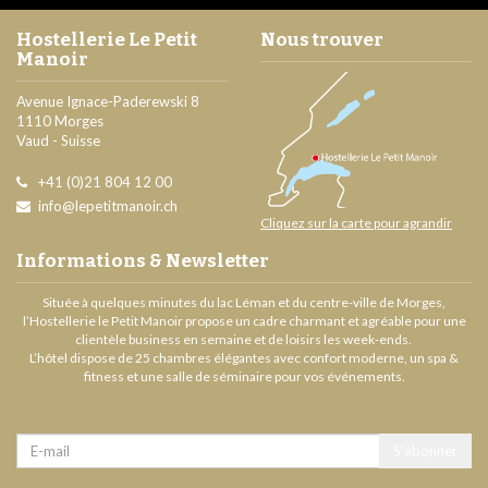
Hostellerie Le Petit
Nous trouver
Manoir
Avenue Ignace-Paderewski 8
1110
Morges
Vaud
-
Suisse
+41 (0)21 804 12 00
info@lepetitmanoir.ch
Cliquez sur la carte pour agrandir
Informations & Newsletter
Située à quelques minutes du lac Léman et du centre-ville de Morges,
l’Hostellerie le Petit Manoir propose un cadre charmant et agréable pour une
clientèle business en semaine et de loisirs les week-ends.
L’hôtel dispose de 25 chambres élégantes avec confort moderne, un spa &
fitness et une salle de séminaire pour vos événements.
Newsletter - Mailchimp - Form
Email
S'abonner