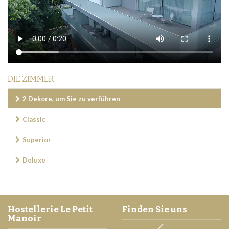
DIE ZIMMER
2 Dekore, um Sie zu verführen
Classic
Superior
Deluxe
Hostellerie Le Petit
Finden Sie uns
Manoir