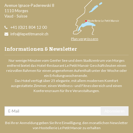
Avenue Ignace-Paderewski 8
1110
Morges
Vaud
-
Suisse
+41 (0)21 804 12 00
info@lepetitmanoir.ch
Plan vergrössern
Informationen & Newsletter
Nur wenige Minuten vom Genfer See und dem Stadtzentrum von Morges
entfernt bietet das Hotel-Restaurant Le Petit Manoir Geschäftsleuten einen
reizvollen Rahmen für einen angenehmen Aufenthalt unter der Woche oder
ein Erholungswochenende.
Das Hotel verfügt über 25 elegante, mit allem modernen Komfort
ausgestattete Zimmer, einen Wellness- und Fitnessbereich und einen
Konferenzraum für Ihre Veranstaltungen.
Newsletter - Mailchimp - Form
Email
Abonnieren
Bei Ihrer Anmeldung geben Sie Ihre Einwilligung, den monatlichen Newsletter
von Hostellerie Le Petit Manoir zu erhalten